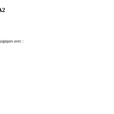
A2
gogiques avec :