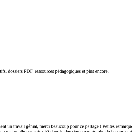
ctifs, dossiers PDF, ressources pédagogiques et plus encore.
ment un travail génial, merci beaucoup pour ce partage ! Petites remarq
 maternelle française. Et dans le deuxième paragraphe de la sous-partie