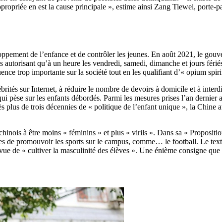
ppropriée en est la cause principale », estime ainsi Zang Tiewei, porte-
ppement de l’enfance et de contrôler les jeunes. En août 2021, le gouv
s autorisant qu’à un heure les vendredi, samedi, dimanche et jours fériés
ence trop importante sur la société tout en les qualifiant d’« opium spiri
rités sur Internet, à réduire le nombre de devoirs à domicile et à interd
qui pèse sur les enfants débordés. Parmi les mesures prises l’an dernier 
rès plus de trois décennies de « politique de l’enfant unique », la Chine 
nois à être moins « féminins » et plus « virils ». Dans sa « Proposition
s de promouvoir les sports sur le campus, comme… le football. Le texte c
vue de « cultiver la masculinité des élèves ». Une énième consigne que P