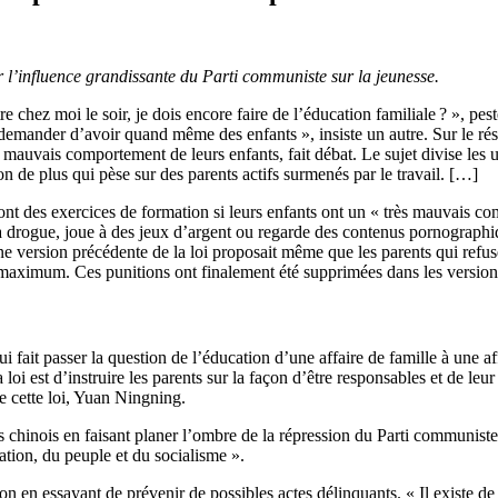
r l’influence grandissante du Parti communiste sur la jeunesse.
re chez moi le soir, je dois encore faire de l’éducation familiale ? »,
pest
 demander d’avoir quand même des enfants », insiste un autre. Sur le résea
e mauvais comportement de leurs enfants, fait débat. Le sujet divise les 
n de plus qui pèse sur des parents actifs
surmenés
par le travail. […]
ont des exercices de formation si leurs enfants ont un « très mauvais c
 drogue, joue à des jeux d’argent ou regarde des contenus pornographique
version précédente de la loi proposait même que les parents qui refusera
maximum. Ces punitions ont finalement été supprimées dans les versions
ui fait passer la question de l’éducation d’une affaire de famille à une aff
a loi est d’instruire les parents sur la façon d’être responsables et de le
 de cette loi, Yuan Ningning.
 chinois en faisant planer l’ombre de la répression du Parti communiste.
ation, du peuple et du socialisme ».
on en essayant de prévenir de possibles actes délinquants. « Il existe d