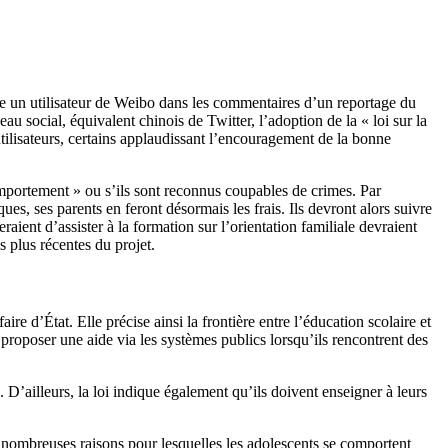
e
un utilisateur de Weibo dans les commentaires d’un reportage du
u social, équivalent chinois de Twitter, l’adoption de la « loi sur la
utilisateurs, certains applaudissant l’encouragement de la bonne
omportement » ou s’ils sont reconnus coupables de crimes. Par
s, ses parents en feront désormais les frais. Ils devront alors suivre
ient d’assister à la formation sur l’orientation familiale devraient
 plus récentes du projet.
aire d’État. Elle précise ainsi la frontière entre l’éducation scolaire et
ur proposer une aide via les systèmes publics lorsqu’ils rencontrent des
 D’ailleurs, la loi indique également qu’ils doivent enseigner à leurs
e nombreuses raisons pour lesquelles les adolescents se comportent