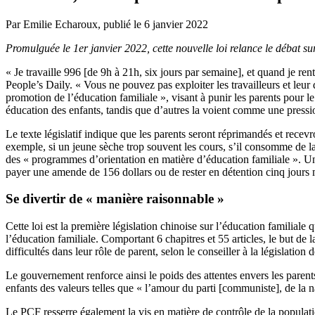
Par Emilie Echaroux, publié le 6 janvier 2022
Promulguée le 1er janvier 2022, cette nouvelle loi relance le débat su
« Je travaille 996 [de 9h à 21h, six jours par semaine], et quand je rent
People’s Daily. « Vous ne pouvez pas exploiter les travailleurs et leur
promotion de l’éducation familiale », visant à punir les parents pour l
éducation des enfants, tandis que d’autres la voient comme une pressio
Le texte législatif indique que les parents seront
réprimandés
et recevr
exemple, si un jeune
sèche
trop souvent les cours, s’il consomme de la
des « programmes d’orientation en matière d’éducation familiale ». Une 
payer une amende de 156 dollars ou de rester
en détention
cinq jours 
Se divertir de « manière raisonnable »
Cette loi est la première législation chinoise sur l’éducation familiale q
l’éducation familiale. Comportant 6 chapitres et 55 articles, le but de l
difficultés dans leur rôle de parent, selon le conseiller à la législation
Le gouvernement renforce ainsi le poids
des attentes
envers les parents
enfants des valeurs telles que « l’amour du parti [communiste], de la n
Le PCF resserre également la vis en matière de contrôle de la populati