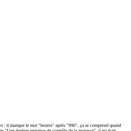
ues : il manque le mot "heures" après "996", ça se comprend quand
 "Une énième tentative de contrôle de la jeunesse", il est écrit